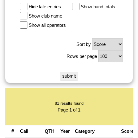
Hide late entries
Show band totals
Show club name
Show all operators
Sort by
Rows per page
81 results found
Page 1 of 1
#
Call
QTH
Year
Category
Score