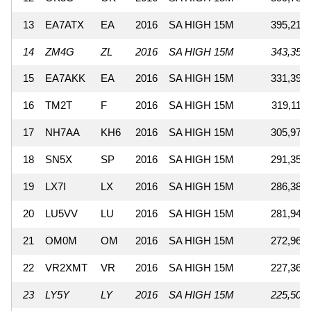
13
EA7ATX
EA
2016
SA HIGH 15M
395,216
14
ZM4G
ZL
2016
SA HIGH 15M
343,350
15
EA7AKK
EA
2016
SA HIGH 15M
331,390
16
TM2T
F
2016
SA HIGH 15M
319,110
17
NH7AA
KH6
2016
SA HIGH 15M
305,970
18
SN5X
SP
2016
SA HIGH 15M
291,356
19
LX7I
LX
2016
SA HIGH 15M
286,380
20
LU5VV
LU
2016
SA HIGH 15M
281,944
21
OM0M
OM
2016
SA HIGH 15M
272,964
22
VR2XMT
VR
2016
SA HIGH 15M
227,360
23
LY5Y
LY
2016
SA HIGH 15M
225,502