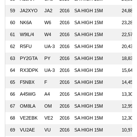
59
JA2XYO
JA2
2016
SA HIGH 15M
24,882
60
NK6A
W6
2016
SA HIGH 15M
23,288
61
W9IL/4
W4
2016
SA HIGH 15M
22,576
62
R5FU
UA-3
2016
SA HIGH 15M
20,436
63
PY2GTA
PY
2016
SA HIGH 15M
18,834
64
RX3DPK
UA-3
2016
SA HIGH 15M
15,642
65
F5NBX
F
2016
SA HIGH 15M
14,454
66
A45WG
A4
2016
SA HIGH 15M
13,303
67
OM8LA
OM
2016
SA HIGH 15M
12,996
68
VE2EBK
VE2
2016
SA HIGH 15M
12,300
69
VU2AE
VU
2016
SA HIGH 15M
10,974