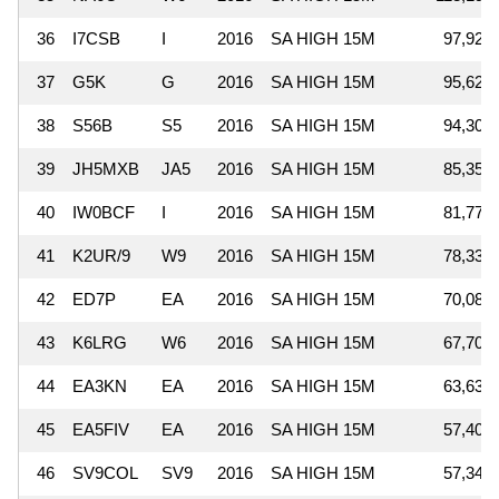
36
I7CSB
I
2016
SA HIGH 15M
97,920
37
G5K
G
2016
SA HIGH 15M
95,627
38
S56B
S5
2016
SA HIGH 15M
94,306
39
JH5MXB
JA5
2016
SA HIGH 15M
85,352
40
IW0BCF
I
2016
SA HIGH 15M
81,774
41
K2UR/9
W9
2016
SA HIGH 15M
78,334
42
ED7P
EA
2016
SA HIGH 15M
70,085
43
K6LRG
W6
2016
SA HIGH 15M
67,704
44
EA3KN
EA
2016
SA HIGH 15M
63,630
45
EA5FIV
EA
2016
SA HIGH 15M
57,408
46
SV9COL
SV9
2016
SA HIGH 15M
57,348