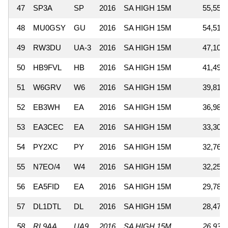
47
SP3A
SP
2016
SA HIGH 15M
55,552
48
MU0GSY
GU
2016
SA HIGH 15M
54,513
49
RW3DU
UA-3
2016
SA HIGH 15M
47,100
50
HB9FVL
HB
2016
SA HIGH 15M
41,496
51
W6GRV
W6
2016
SA HIGH 15M
39,818
52
EB3WH
EA
2016
SA HIGH 15M
36,984
53
EA3CEC
EA
2016
SA HIGH 15M
33,300
54
PY2XC
PY
2016
SA HIGH 15M
32,760
55
N7EO/4
W4
2016
SA HIGH 15M
32,256
56
EA5FID
EA
2016
SA HIGH 15M
29,785
57
DL1DTL
DL
2016
SA HIGH 15M
28,476
58
RL9AA
UA9
2016
SA HIGH 15M
26,936