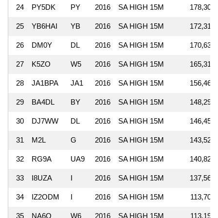
24
PY5DK
PY
2016
SA HIGH 15M
178,308
25
YB6HAI
YB
2016
SA HIGH 15M
172,319
26
DM0Y
DL
2016
SA HIGH 15M
170,632
27
K5ZO
W5
2016
SA HIGH 15M
165,312
28
JA1BPA
JA1
2016
SA HIGH 15M
156,468
29
BA4DL
BY
2016
SA HIGH 15M
148,295
30
DJ7WW
DL
2016
SA HIGH 15M
146,454
31
M2L
G
2016
SA HIGH 15M
143,520
32
RG9A
UA9
2016
SA HIGH 15M
140,824
33
I8UZA
I
2016
SA HIGH 15M
137,566
34
IZ2ODM
I
2016
SA HIGH 15M
113,703
35
NA6O
W6
2016
SA HIGH 15M
113,190