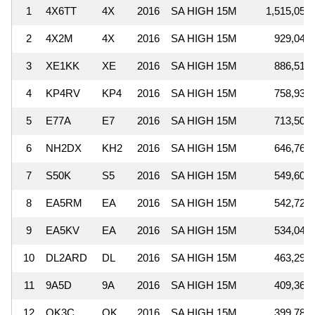
1
4X6TT
4X
2016
SA HIGH 15M
1,515,057
2
4X2M
4X
2016
SA HIGH 15M
929,040
3
XE1KK
XE
2016
SA HIGH 15M
886,512
4
KP4RV
KP4
2016
SA HIGH 15M
758,930
5
E77A
E7
2016
SA HIGH 15M
713,504
6
NH2DX
KH2
2016
SA HIGH 15M
646,760
7
S50K
S5
2016
SA HIGH 15M
549,608
8
EA5RM
EA
2016
SA HIGH 15M
542,722
9
EA5KV
EA
2016
SA HIGH 15M
534,040
10
DL2ARD
DL
2016
SA HIGH 15M
463,296
11
9A5D
9A
2016
SA HIGH 15M
409,360
12
OK3C
OK
2016
SA HIGH 15M
399,785