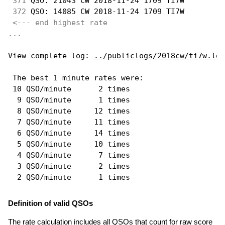
371
 QSO: 21043 CW 2018-11-24 1709 TI7W         
372
 QSO: 14085 CW 2018-11-24 1709 TI7W         
<--- end highest rate 
...
View complete log: 
../publiclogs/2018cw/ti7w.log
 The best 1 minute rates were: 

 10 QSO/minute      2 times

  9 QSO/minute      1 times

  8 QSO/minute     12 times

  7 QSO/minute     11 times

  6 QSO/minute     14 times

  5 QSO/minute     10 times

  4 QSO/minute      7 times

  3 QSO/minute      2 times

Definition of valid QSOs
The rate calculation includes all QSOs that count for raw score