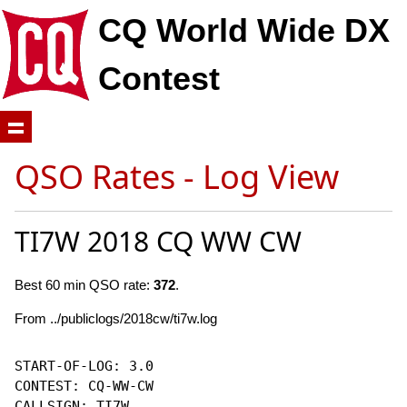
CQ World Wide DX
Contest
QSO Rates - Log View
TI7W 2018 CQ WW CW
Best 60 min QSO rate:
372
.
From ../publiclogs/2018cw/ti7w.log
START-OF-LOG: 3.0

CONTEST: CQ-WW-CW

CALLSIGN: TI7W
