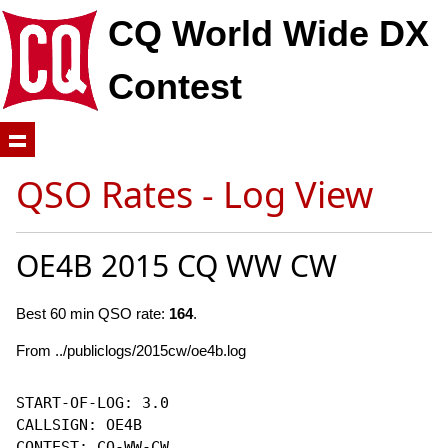
CQ World Wide DX
Contest
QSO Rates - Log View
OE4B 2015 CQ WW CW
Best 60 min QSO rate:
164
.
From ../publiclogs/2015cw/oe4b.log
START-OF-LOG: 3.0

CALLSIGN: OE4B

CONTEST: CQ-WW-CW
